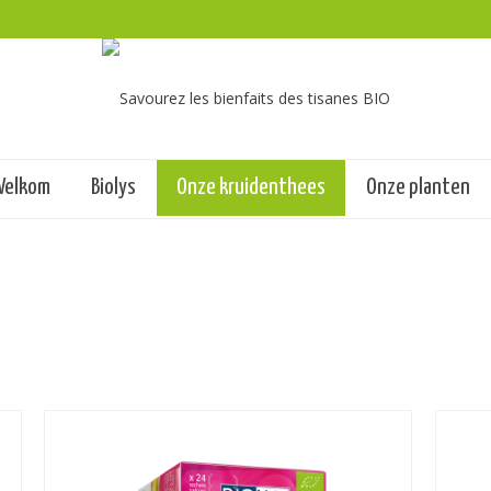
Welkom
Biolys
Onze kruidenthees
Onze planten