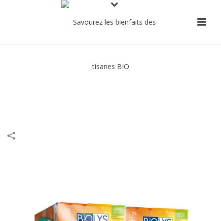
Biolys Guarana-Thé vert-Fruits
exotiques