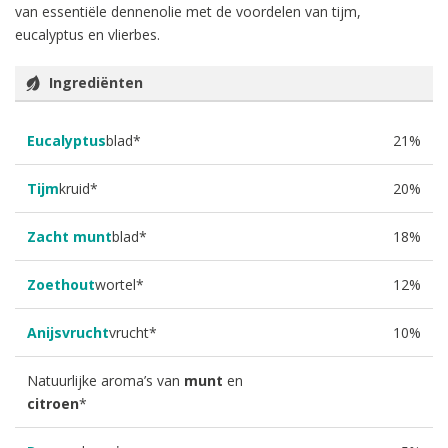
van essentiële dennenolie met de voordelen van tijm,
eucalyptus en vlierbes.
Ingrediënten
Eucalyptus
blad*
21%
Tijm
kruid*
20%
Zacht munt
blad*
18%
Zoethout
wortel*
12%
Anijsvrucht
vrucht*
10%
Natuurlijke aroma’s van
munt
en
citroen
*