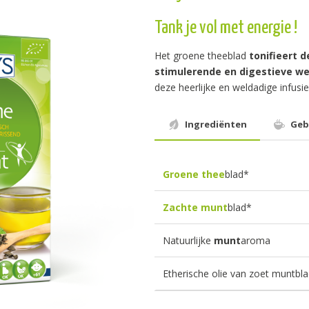
Tank je vol met energie !
Het groene theeblad
tonifieert 
stimulerende en digestieve w
deze heerlijke en weldadige infusie
Ingrediënten
Geb
Groene thee
blad*
Zachte munt
blad*
Natuurlijke
munt
aroma
Etherische olie van zoet muntbl