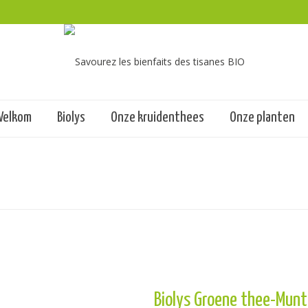
Welkom
Biolys
Onze kruidenthees
Onze planten
Biolys Groene thee-Munt