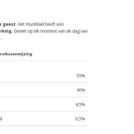
de geest
. Het muntblad heeft een
erking
. Geniet op elk moment van de dag van
.
ruiksaanwijzing
55%
40%
4,5%
ad
0,5%