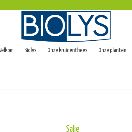
Welkom
Biolys
Onze kruidenthees
Onze planten
Salie