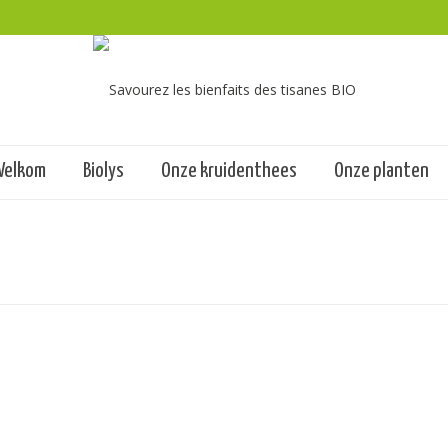
Welkom
Biolys
Onze kruidenthees
Onze planten